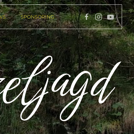
WS
SPONSORING
el­jagd