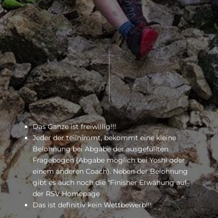
Das Ganze ist freiwillig!!!
Jeder der teilnimmt, bekommt eine kleine
Belohnung bei Abgabe der ausgefüllten
Fragebögen (Abgabe möglich bei Yoshi oder
einem anderen Coach). Neben der Belohnung
gibt es auch noch die "Finisher Erwähung auf
der RSV Homepage
Das ist definitiv kein Wettbewerb!!!