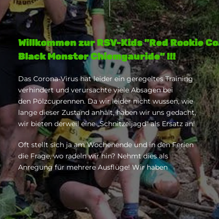
Willkommen zur RSV-Kids "Red Rookie C
Black Monster Chiemgauride" !!!
Das Corona-Virus hat leider ein geregeltes Training
verhindert und verursachte viele Absagen bei
den Pölzcuprennen. Da wir leider nicht wussen, wie
lange dieser Zustand anhält, haben wir uns gedacht,
wir bieten derweil eine „Schnitzeljagd“ als Ersatz an!
Oft stellt sich ja am Wochenende und in den Ferien
die Frage, wo radeln wir hin? Nehmt dies als
Anregung für mehrere Ausflüge! Wir haben