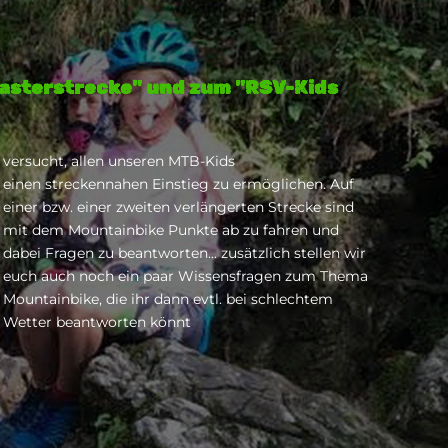
oasterstrecke" und zum "RSV-Kids
versucht, allen unseren MTB-Kids
einen streckennahen Einstieg zu ermöglichen. Auf
einer bzw. einer zweiten verlängerten Strecke sind
mit dem Mountainbike Punkte ab zu fahren und
dabei Fragen zu beantworten... zusätzlich stellen wir
euch auch noch ein paar Wissensfragen zum Thema
Mountainbike, die ihr dann evtl. bei schlechtem
Wetter beantworten könnt