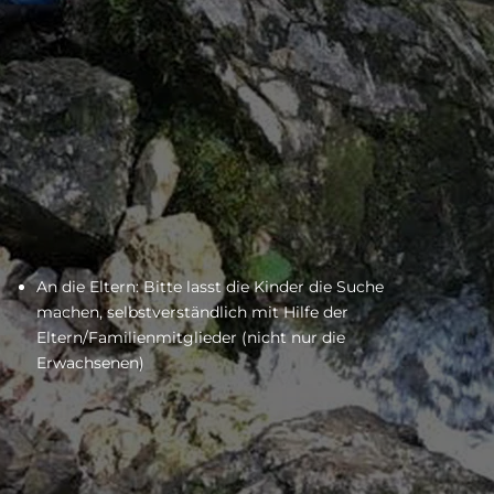
An die Eltern: Bitte lasst die Kinder die Suche
machen, selbstverständlich mit Hilfe der
Eltern/Familienmitglieder (nicht nur die
Erwachsenen)